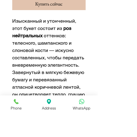
Купить сейчас
Изысканный и утонченный,
этот букет состоит из
роз
нейтральных
оттенков:
телесного, шампанского и
слоновой кости — искусно
составленных, чтобы передать
вневременную элегантность.
Завернутый в мягкую бежевую
бумагу и перевязанный
атласной коричневой лентой,
он олицетворяет тепло, грацию
и сдержанную роскошь.
Phone
Address
WhatsApp
Идеально подходит для
выражения благодарности,
отправки элегантных
поздравлений или