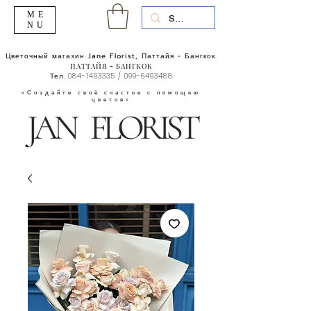
ME
NU
Цветочный магазин Jane Florist, Паттайя - Бангкок.
ПАТТАЙЯ - БАНГКОК
Тел.
084-1493335
/
099-6493488
«Создайте своё счастье с помощью
цветов»