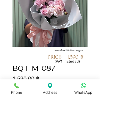
BQT-M-087
Цена
1 590,00 ฿
Phone
Address
WhatsApp
Количество
*
Добавить в корзину