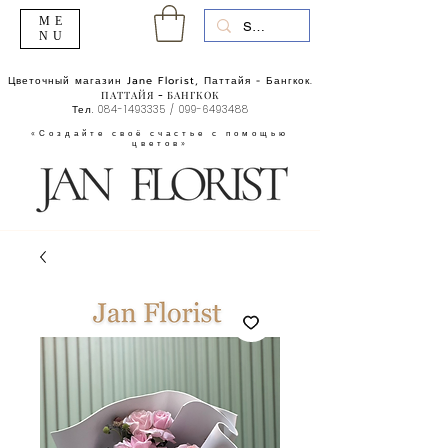
ME
NU
Цветочный магазин Jane Florist, Паттайя - Бангкок.
ПАТТАЙЯ - БАНГКОК
Тел.
084-1493335
/
099-6493488
«Создайте своё счастье с помощью
цветов»