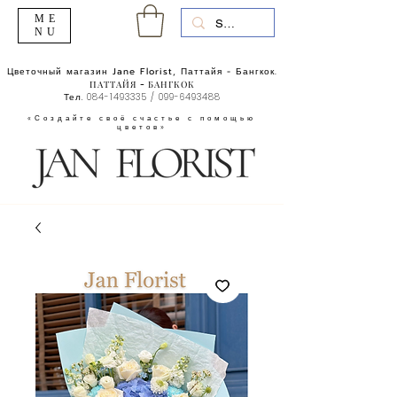
ME
NU
Цветочный магазин Jane Florist, Паттайя - Бангкок.
ПАТТАЙЯ - БАНГКОК
Тел.
084-1493335
/
099-6493488
«Создайте своё счастье с помощью
цветов»