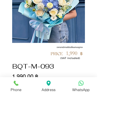
BQT-M-093
Цена
1 990,00 ฿
Phone
Address
WhatsApp
Количество
*
Добавить в корзину