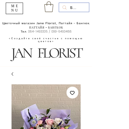
ME
NU
Цветочный магазин Jane Florist, Паттайя - Бангкок.
ПАТТАЙЯ - БАНГКОК
Тел.
084-1493335
/
099-6493488
«Создайте своё счастье с помощью
цветов»