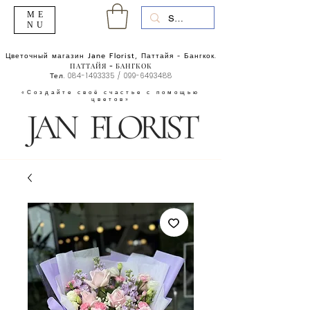
ME
NU
Цветочный магазин Jane Florist, Паттайя - Бангкок.
ПАТТАЙЯ - БАНГКОК
Тел.
084-1493335
/
099-6493488
«Создайте своё счастье с помощью
цветов»