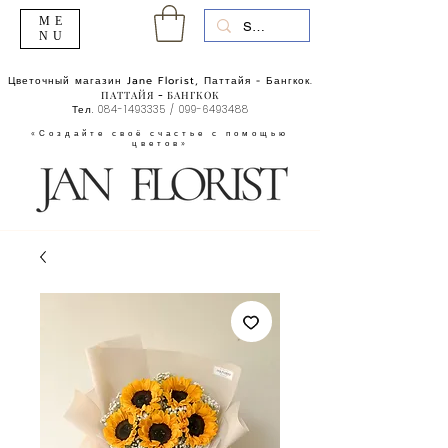
ME
NU
Цветочный магазин Jane Florist, Паттайя - Бангкок.
ПАТТАЙЯ - БАНГКОК
Тел.
084-1493335
/
099-6493488
«Создайте своё счастье с помощью
цветов»