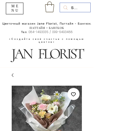
ME
NU
Цветочный магазин Jane Florist, Паттайя - Бангкок.
ПАТТАЙЯ - БАНГКОК
Тел.
084-1493335
/
099-6493488
«Создайте своё счастье с помощью
цветов»