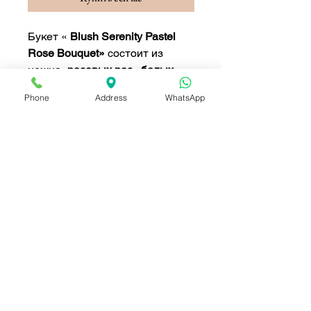
Букет «
Blush Serenity Pastel
Rose Bouquet»
состоит из
нежно
-розовых роз
,
белых
ромашек,
гвоздик
и изящных
Phone
Address
WhatsApp
полевых цветов
. Завернутый в
элегантную белую бумагу с
розовой лентой, этот букет
дарит нежное и спокойное
настроение, идеально
подходящее для
романтических подарков, дней
рождения или любого особого
случая.
В комплект цветов входили:
Нежно-розовые розы