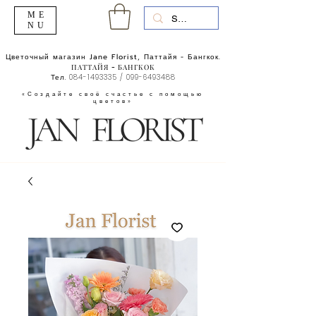
ME
NU
Цветочный магазин Jane Florist, Паттайя - Бангкок.
ПАТТАЙЯ - БАНГКОК
Тел.
084-1493335
/
099-6493488
«Создайте своё счастье с помощью
цветов»