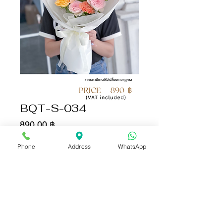
BQT-S-034
Цена
890,00 ฿
Phone
Address
WhatsApp
Количество
*
Добавить в корзину