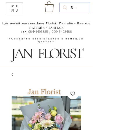
ME
NU
Цветочный магазин Jane Florist, Паттайя - Бангкок.
ПАТТАЙЯ - БАНГКОК
Тел.
084-1493335
/
099-6493488
«Создайте своё счастье с помощью
цветов»