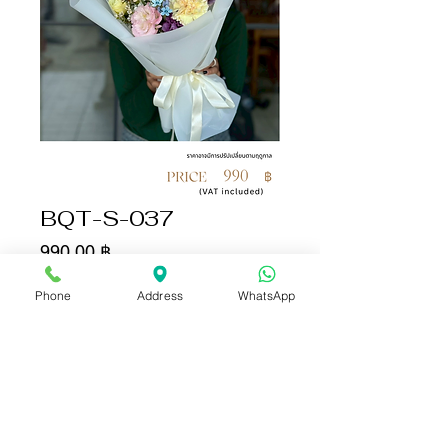
BQT-S-037
Цена
990,00 ฿
Phone
Address
WhatsApp
Количество
*
Добавить в корзину