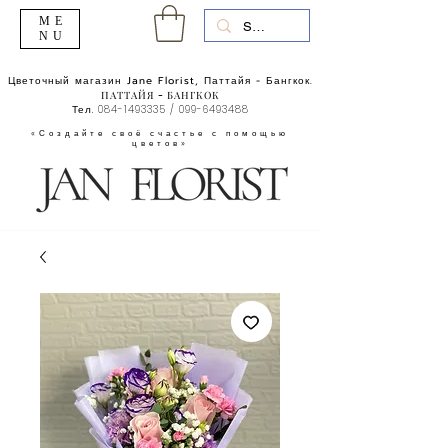
ME
NU
Цветочный магазин Jane Florist, Паттайя - Бангкок.
ПАТТАЙЯ - БАНГКОК
Тел.
084-1493335
/
099-6493488
«Создайте своё счастье с помощью
цветов»