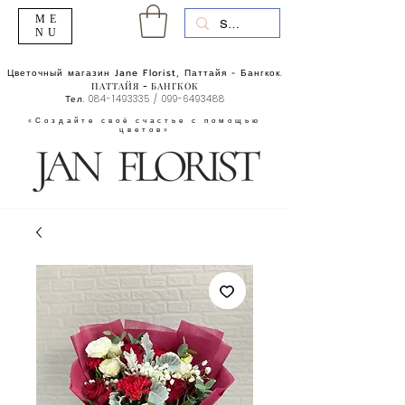
ME
NU
Цветочный магазин Jane Florist, Паттайя - Бангкок.
ПАТТАЙЯ - БАНГКОК
Тел.
084-1493335
/
099-6493488
«Создайте своё счастье с помощью
цветов»