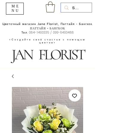
ME
NU
Цветочный магазин Jane Florist, Паттайя - Бангкок.
ПАТТАЙЯ - БАНГКОК
Тел.
084-1493335
/
099-6493488
«Создайте своё счастье с помощью
цветов»