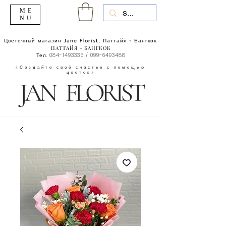
ME
NU
Цветочный магазин Jane Florist, Паттайя - Бангкок.
ПАТТАЙЯ - БАНГКОК
Тел.
084-1493335
/
099-6493488
«Создайте своё счастье с помощью
цветов»