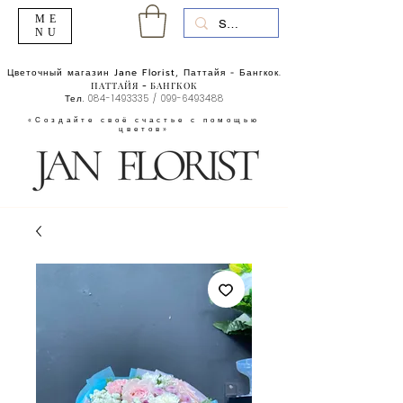
ME
NU
Цветочный магазин Jane Florist, Паттайя - Бангкок.
ПАТТАЙЯ - БАНГКОК
Тел.
084-1493335
/
099-6493488
«Создайте своё счастье с помощью
цветов»