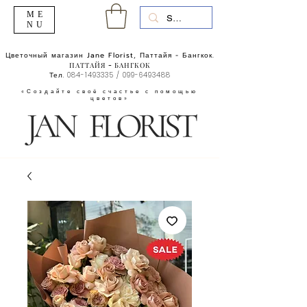
ME
NU
Цветочный магазин Jane Florist, Паттайя - Бангкок.
ПАТТАЙЯ - БАНГКОК
Тел.
084-1493335
/
099-6493488
«Создайте своё счастье с помощью
цветов»