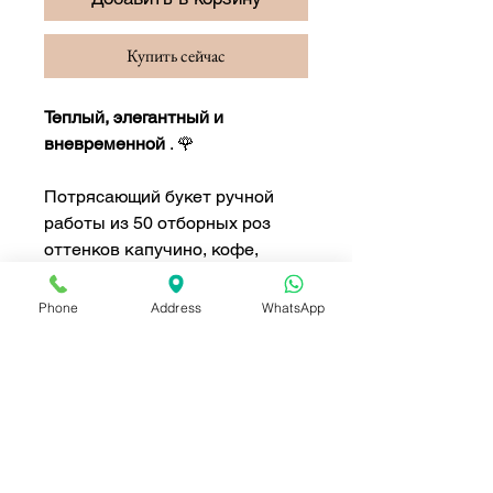
Купить сейчас
Теплый, элегантный и
вневременной
. 🌹
Потрясающий букет ручной
работы из 50 отборных роз
оттенков капучино, кофе,
телесного и кремового.
Обернут мягкой тканевой
Phone
Address
WhatsApp
лентой в землистые
коричневые тона для
естественного и изысканного
вида.
Идеально подходит для дней
рождения, годовщин или
любого памятного события.