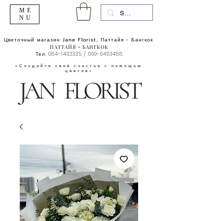
ME
NU
Цветочный магазин Jane Florist, Паттайя - Бангкок.
ПАТТАЙЯ - БАНГКОК
Тел.
084-1493335
/
099-6493488
«Создайте своё счастье с помощью
цветов»