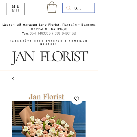
ME
NU
Цветочный магазин Jane Florist, Паттайя - Бангкок.
ПАТТАЙЯ - БАНГКОК
Тел.
084-1493335
/
099-6493488
«Создайте своё счастье с помощью
цветов»