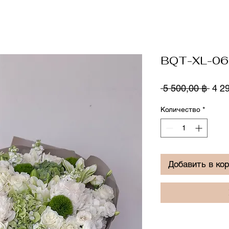
BQT-XL-0
Обы
 5 500,00 ฿ 
4 2
цен
Количество
*
Добавить в ко