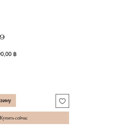
69
чная
Спеццена
90,00 ฿
а
рзину
Купить сейчас