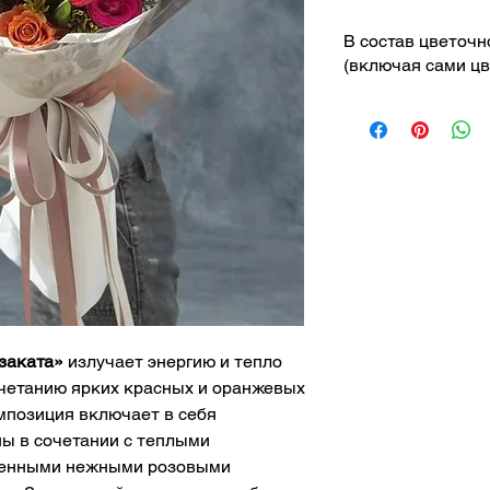
В состав цветочн
(включая сами цв
Красные
тюль
Оранжевые
ро
Темно-красны
Светло-розов
Темно-красны
Наполнители и
Примечание: Вид
зависимости от с
заката»
излучает энергию и тепло
четанию ярких красных и оранжевых
мпозиция включает в себя
ы в сочетании с теплыми
ненными нежными розовыми