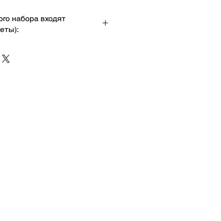
ого набора входят
еты):
паны
зы
й
лютик
ые
герберы
е
львиные зевы
зелень
 цветов может меняться в
езона.