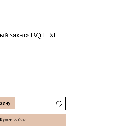
ный закат» BQT-XL-
рзину
Купить сейчас