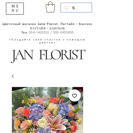
ME
NU
Цветочный магазин Jane Florist, Паттайя - Бангкок.
ПАТТАЙЯ - БАНГКОК
Тел.
084-1493335
/
099-6493488
«Создайте своё счастье с помощью
цветов»