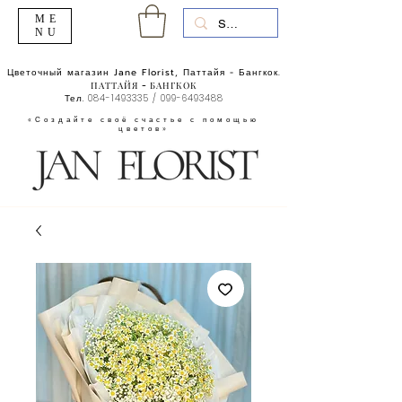
ME
NU
Цветочный магазин Jane Florist, Паттайя - Бангкок.
ПАТТАЙЯ - БАНГКОК
Тел.
084-1493335
/
099-6493488
«Создайте своё счастье с помощью
цветов»