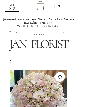
ME
NU
Цветочный магазин Jane Florist, Паттайя - Бангкок.
ПАТТАЙЯ - БАНГКОК
Тел.
084-1493335
/
099-6493488
«Создайте своё счастье с помощью
цветов»