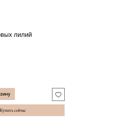
овых лилий
рзину
Купить сейчас