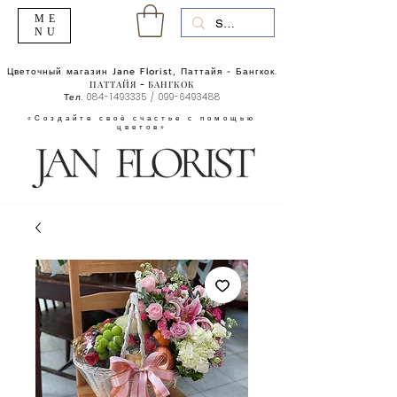
ME
NU
Цветочный магазин Jane Florist, Паттайя - Бангкок.
ПАТТАЙЯ - БАНГКОК
Тел.
084-1493335
/
099-6493488
«Создайте своё счастье с помощью
цветов»