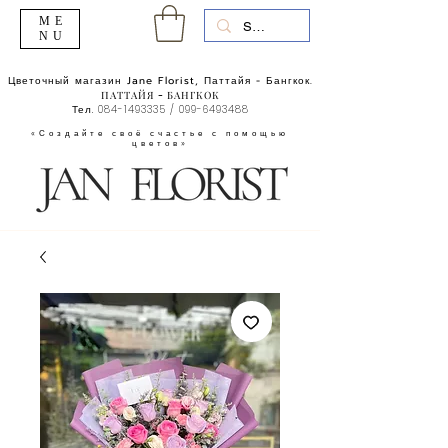
ME
NU
Цветочный магазин Jane Florist, Паттайя - Бангкок.
ПАТТАЙЯ - БАНГКОК
Тел.
084-1493335
/
099-6493488
«Создайте своё счастье с помощью
цветов»