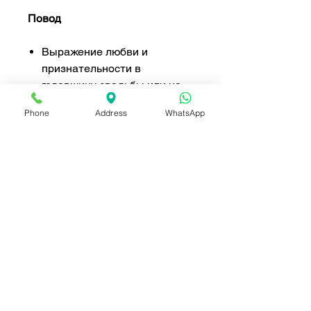
Повод
Выражение любви и
признательности в
годовщину свадьбы или на
романтическом свидании.
Phone
Address
WhatsApp
Празднование дней
рождения с элегантностью и
очарованием.
Выражаем теплые
пожелания по случаю
поздравлений, окончания
учебы или повышения по
службе.
Оказание поддержки и
утешения в моменты
размышлений.
Подарки на День матери или