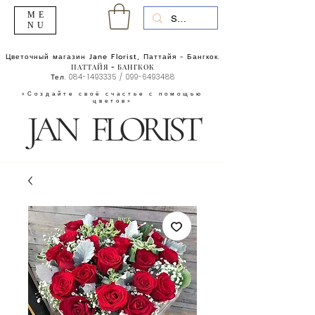
ME
NU
Цветочный магазин Jane Florist, Паттайя - Бангкок.
ПАТТАЙЯ - БАНГКОК
Тел.
084-1493335
/
099-6493488
«Создайте своё счастье с помощью
цветов»