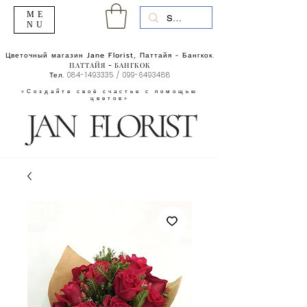
ME
NU
Цветочный магазин Jane Florist, Паттайя - Бангкок.
ПАТТАЙЯ - БАНГКОК
Тел.
084-1493335
/
099-6493488
«Создайте своё счастье с помощью
цветов»