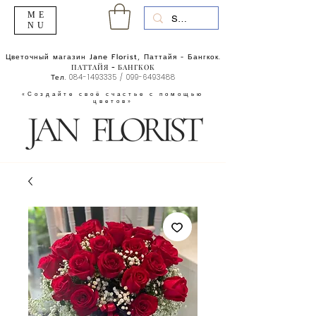
ME
NU
Цветочный магазин Jane Florist, Паттайя - Бангкок.
ПАТТАЙЯ - БАНГКОК
Тел.
084-1493335
/
099-6493488
«Создайте своё счастье с помощью
цветов»