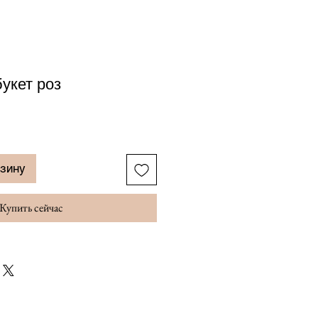
укет роз
рзину
Купить сейчас