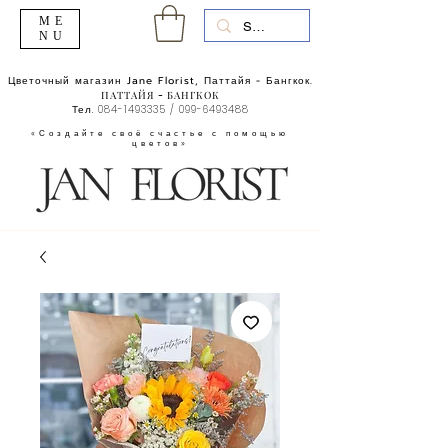
ME
NU
Цветочный магазин Jane Florist, Паттайя - Бангкок.
ПАТТАЙЯ - БАНГКОК
Тел.
084-1493335
/
099-6493488
«Создайте своё счастье с помощью
цветов»