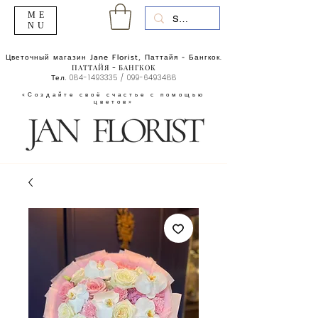
ME
NU
Цветочный магазин Jane Florist, Паттайя - Бангкок.
ПАТТАЙЯ - БАНГКОК
Тел.
084-1493335
/
099-6493488
«Создайте своё счастье с помощью
цветов»