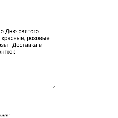
ко Дню святого
 красные, розовые
зы | Доставка в
ангкок
умаги
*