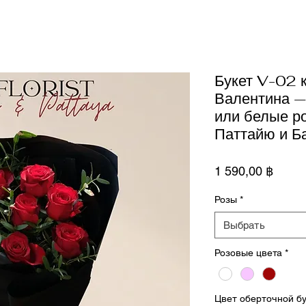
Букет V-02 
Валентина —
или белые ро
Паттайю и Б
Цена
1 590,00 ฿
Розы
*
Выбрать
Розовые цвета
*
Цвет оберточной б