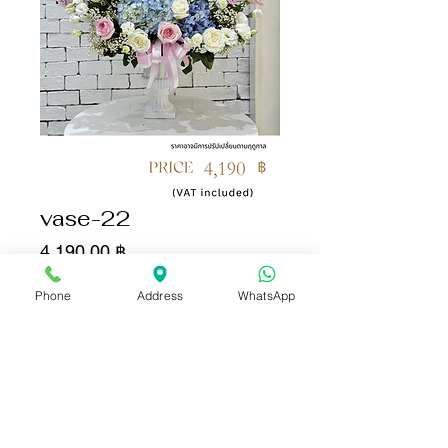
vase-22
Цена
4 190,00 ฿
Phone
Address
WhatsApp
Количество
*
Добавить в корзину