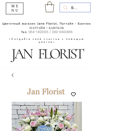
ME
NU
Цветочный магазин Jane Florist, Паттайя - Бангкок.
ПАТТАЙЯ - БАНГКОК
Тел.
084-1493335
/
099-6493488
«Создайте своё счастье с помощью
цветов»