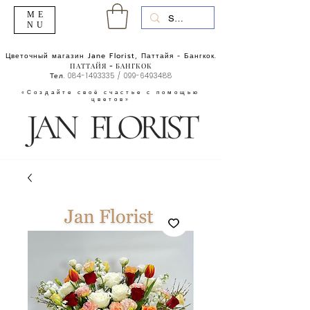
ME
NU
Цветочный магазин Jane Florist, Паттайя - Бангкок.
ПАТТАЙЯ - БАНГКОК
Тел.
084-1493335
/
099-6493488
«Создайте своё счастье с помощью
цветов»