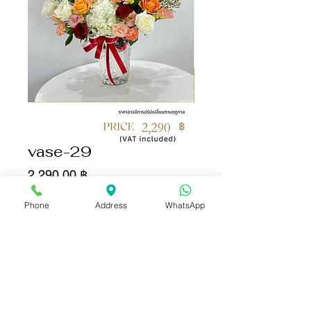
vase-29
Цена
2 290,00 ฿
Phone
Address
WhatsApp
Количество
*
Добавить в корзину