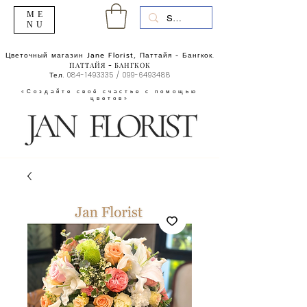
ME
NU
Цветочный магазин Jane Florist, Паттайя - Бангкок.
ПАТТАЙЯ - БАНГКОК
Тел.
084-1493335
/
099-6493488
«Создайте своё счастье с помощью
цветов»