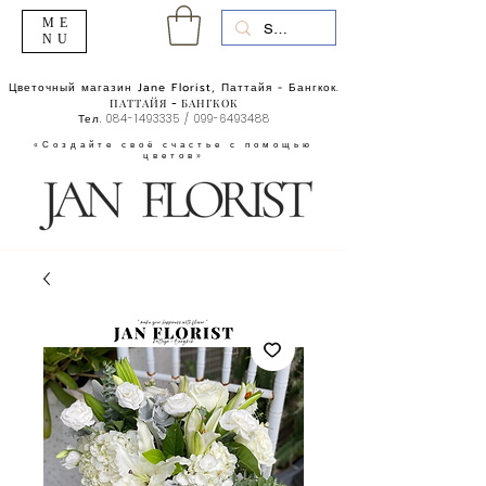
ME
NU
Цветочный магазин Jane Florist, Паттайя - Бангкок.
ПАТТАЙЯ - БАНГКОК
Тел.
084-1493335
/
099-6493488
«Создайте своё счастье с помощью
цветов»