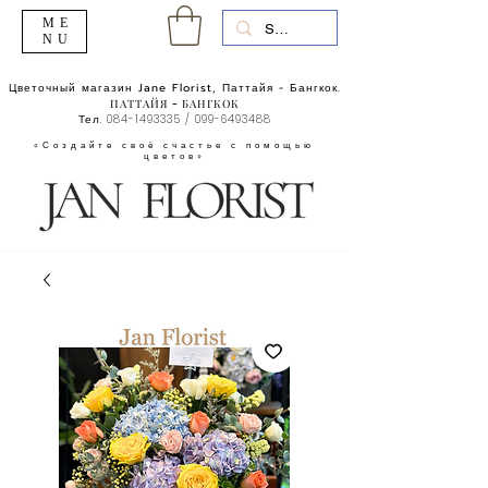
ME
NU
Цветочный магазин Jane Florist, Паттайя - Бангкок.
ПАТТАЙЯ - БАНГКОК
Тел.
084-1493335
/
099-6493488
«Создайте своё счастье с помощью
цветов»