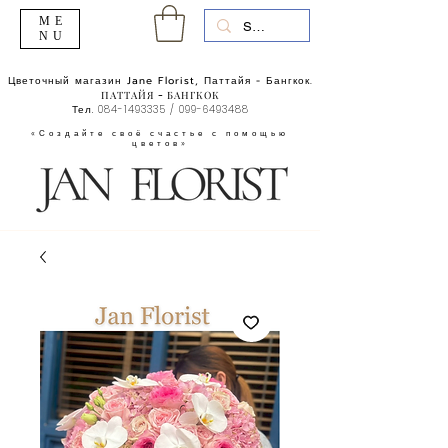
ME
NU
Цветочный магазин Jane Florist, Паттайя - Бангкок.
ПАТТАЙЯ - БАНГКОК
Тел.
084-1493335
/
099-6493488
«Создайте своё счастье с помощью
цветов»