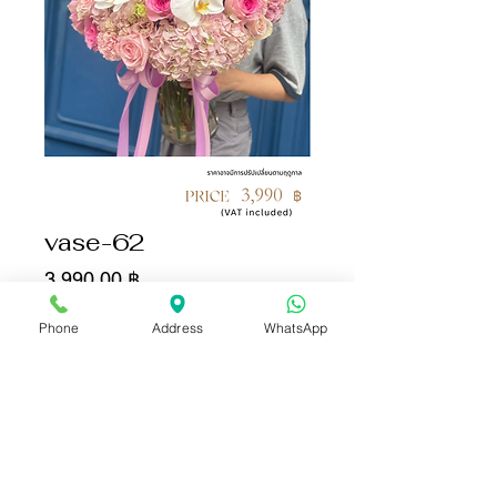
vase-62
Цена
3 990,00 ฿
Phone
Address
WhatsApp
Количество
*
Добавить в корзину