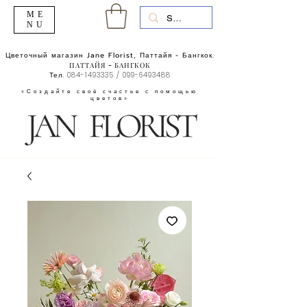
ME
NU
Цветочный магазин Jane Florist, Паттайя - Бангкок.
ПАТТАЙЯ - БАНГКОК
Тел.
084-1493335
/
099-6493488
«Создайте своё счастье с помощью
цветов»