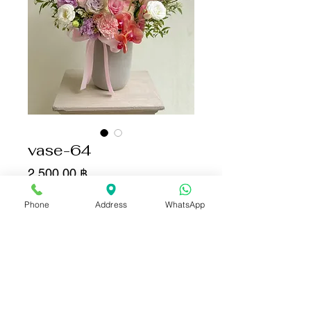
vase-64
Цена
2 500,00 ฿
Phone
Address
WhatsApp
Количество
*
Добавить в корзину
Купить сейчас