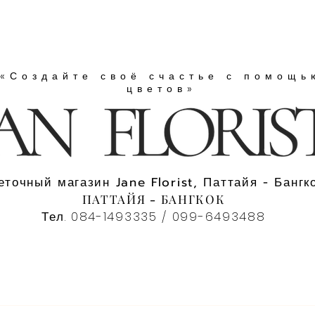
«Создайте своё счастье с помощь
цветов»
еточный магазин Jane Florist, Паттайя - Бангко
ПАТТАЙЯ - БАНГКОК
Тел. 084-1493335 / 099-6493488
букет цветов
Корзина с цветами
Цветочный ящик