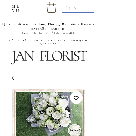
ME
NU
Цветочный магазин Jane Florist, Паттайя - Бангкок.
ПАТТАЙЯ - БАНГКОК
Тел.
084-1493335
/
099-6493488
«Создайте своё счастье с помощью
цветов»