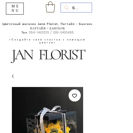
ME
NU
Цветочный магазин Jane Florist, Паттайя - Бангкок.
ПАТТАЙЯ - БАНГКОК
Тел.
084-1493335
/
099-6493488
«Создайте своё счастье с помощью
цветов»