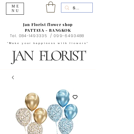
ME
NU
Jan Florist flower shop
PATTAYA - BANGKOK
Tel.
084-1493335
/
099-6493488
"Make your happiness with flowers"