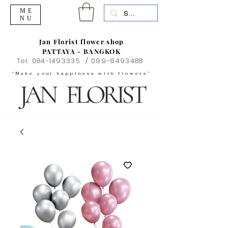
ME
NU
Jan Florist flower shop
PATTAYA - BANGKOK
Tel.
084-1493335
/
099-6493488
"Make your happiness with flowers"