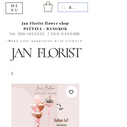
ME
NU
Jan Florist flower shop
PATTAYA - BANGKOK
Tel.
084-1493335
/
099-6493488
"Make your happiness with flowers"