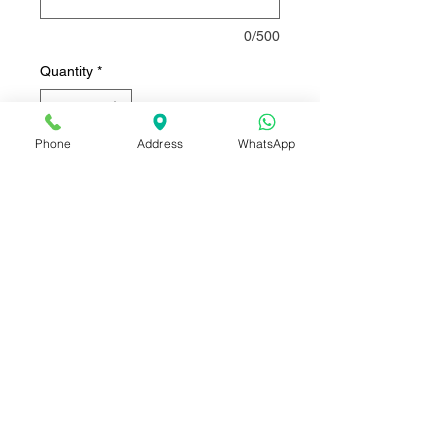
0/500
Quantity
*
Phone
Address
WhatsApp
Add to Cart
Buy Now
ลูกโป่งบับเบิ้ล พร้อมกลิตเตอร์
ตกแต่ง สามารถเปลี่ยนสีกลิตเตอร์
ได้ ขนาด 20 นิ้ว
+ ช่อลูกโป่ง ขนาด 12 นิ้ว จำนวน
5ลูก
+ ลูกโป่งกลิตเตอร์ 12 นิ้ว จำนวน2
ลูก