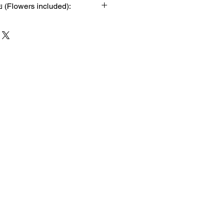
 (Flowers included):
ink Roses)
range Gerberas)
่อน (Lisianthus)
 (Blue Hydrangeas)
ว (White Ranunculus)
ีเขียว (Green Button
ms
อาจมีการปรับเปลี่ยนตามฤดูกาล
be adjusted according to the