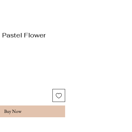
Pastel Flower
ice
Buy Now