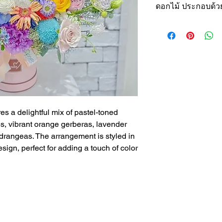
ดอกไม้ ประกอบด้วย
กุหลาบสีชมพู (P
เยอบีร่าสีส้ม (O
ไลเซนทัสสีม่วงอ
ไฮเดรนเยียสีฟ้า
รานังคิวลัสสีขา
เบญจมาศกระดุมส
Chrysanthemu
es a delightful mix of pastel-toned
หมายเหตุ : ดอกไม้
ses, vibrant orange gerberas, lavender
(Flowers type may 
ydrangeas. The arrangement is styled in
season.)
sign, perfect for adding a touch of color