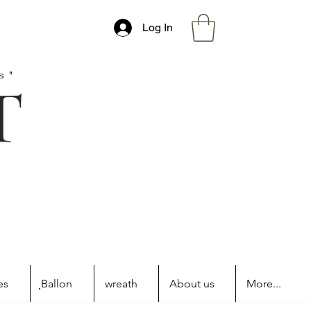
Log In
s"
es
ฺBallon
wreath
About us
More...