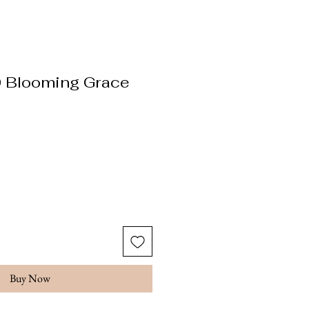
 Blooming Grace
ice
Buy Now