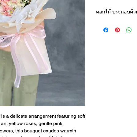
ดอกไม้ ประกอบด้วย
กุหลาบสีเหลือง 
ความสุข และการเ
คาร์เนชั่นสีชมพู
ชื่นชม ความรัก
ลิซิแอนทัสสีขาว
สง่างามและควา
สแตติซสีม่วง (Pu
จำที่สวยงามและค
ยิปโซ (Baby’s B
ความเบาสบายและ
ใบยูคาลิปตัส (E
สดชื่นและความเข
คลาย
is a delicate arrangement featuring soft
หมายเหตุ : ดอกไม้
rant yellow roses, gentle pink
(Flowers type may 
lowers, this bouquet exudes warmth
season.)