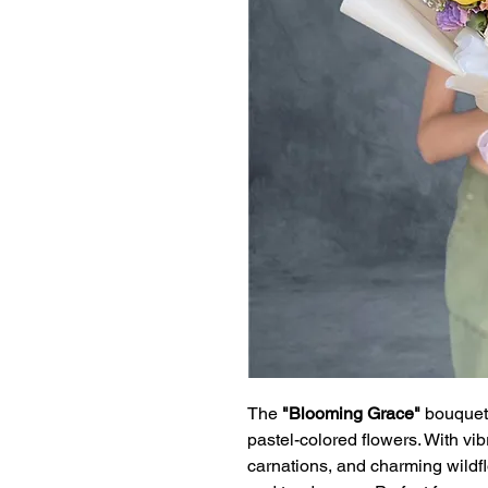
The
"Blooming Grace"
bouquet 
pastel-colored flowers. With vib
carnations, and charming wildf