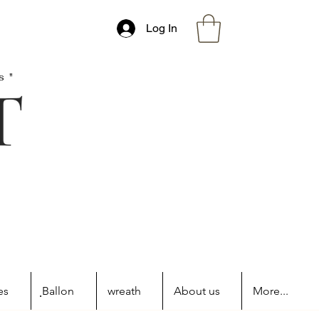
Log In
s"
es
ฺBallon
wreath
About us
More...