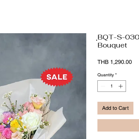
ฺBQT-S-030
Bouquet
Pr
THB 1,290.00
Quantity
*
Add to Cart