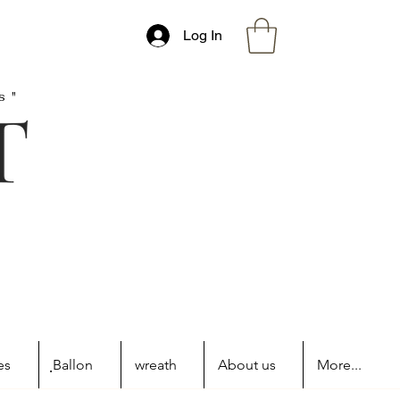
Log In
s"
es
ฺBallon
wreath
About us
More...