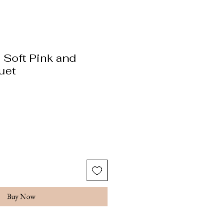
Soft Pink and
uet
ice
Buy Now