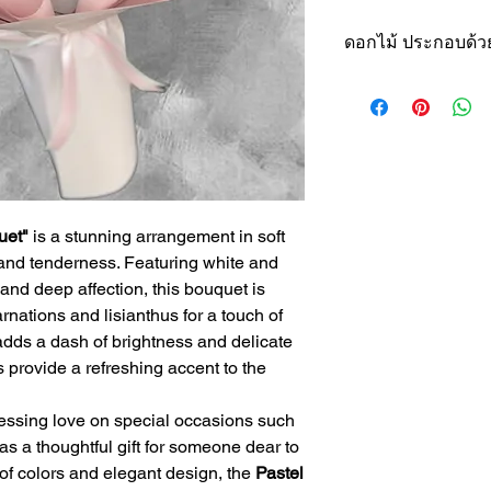
ดอกไม้ ประกอบด้วย
กุหลาบสีขาว (W
ไร้เดียงสา และกา
กุหลาบสีชมพู (P
ความซาบซึ้ง แล
คาร์เนชั่นสีชมพู
รักและความรู้ส
uet"
is a stunning arrangement in soft
ลิซิแอนทัสสีขาว
 and tenderness. Featuring white and
สง่างามและความ
 and deep affection, this bouquet is
อัลสโตรมีเรีย (A
nations and lisianthus for a touch of
ความทุ่มเท เพิ่
adds a dash of brightness and delicate
ใบยูคาลิปตัส (E
s provide a refreshing accent to the
สดชื่นและความส
หมายเหตุ : ดอกไม้
ressing love on special occasions such
(Flowers type may 
as a thoughtful gift for someone dear to
season.)
of colors and elegant design, the
Pastel