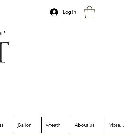
Log In
s"
es
ฺBallon
wreath
About us
More...