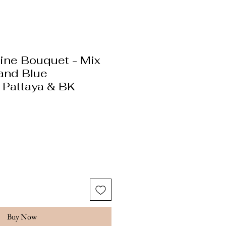
ine Bouquet - Mix
and Blue
 Pattaya & BK
ice
Buy Now