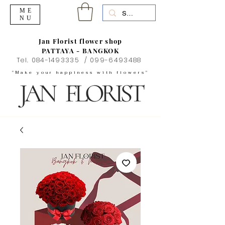
ME
NU
Jan Florist flower shop
PATTAYA - BANGKOK
Tel.
084-1493335
/
099-6493488
"Make your happiness with flowers"